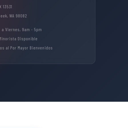
X 13531
Creek, WA 98082
 a Viernes, 9am - 5pm
Minorista Disponible
os al Por Mayor Bienvenidos