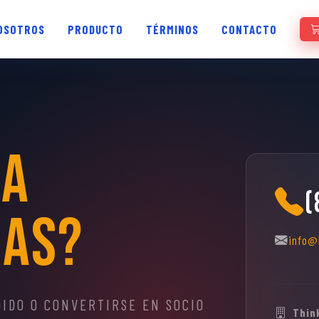
OSOTROS
PRODUCTO
TÉRMINOS
CONTACTO
ra
(
das?
info@
IDO O CONVERTIRSE EN SOCIO
Thin