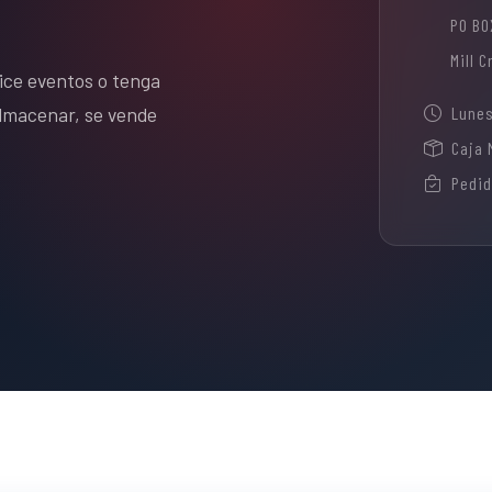
PO BO
Mill 
ice eventos o tenga
Lunes
almacenar, se vende
Caja 
Pedid